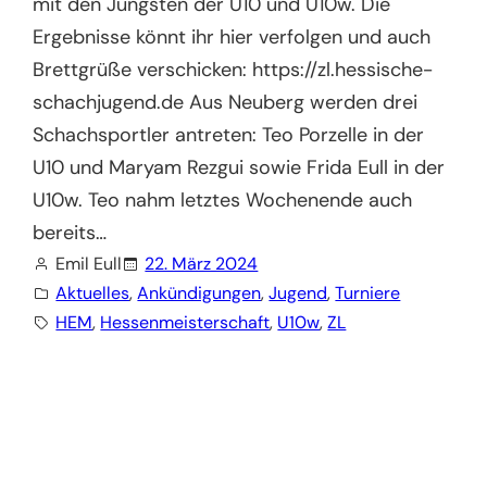
mit den Jüngsten der U10 und U10w. Die
Ergebnisse könnt ihr hier verfolgen und auch
Brettgrüße verschicken: https://zl.hessische-
schachjugend.de Aus Neuberg werden drei
Schachsportler antreten: Teo Porzelle in der
U10 und Maryam Rezgui sowie Frida Eull in der
U10w. Teo nahm letztes Wochenende auch
bereits…
Emil Eull
22. März 2024
Aktuelles
, 
Ankündigungen
, 
Jugend
, 
Turniere
HEM
, 
Hessenmeisterschaft
, 
U10w
, 
ZL