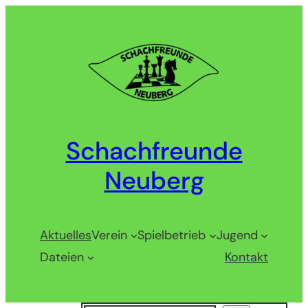
Zum
Inhalt
springen
Schachfreunde
Neuberg
Aktuelles
Verein
Spielbetrieb
Jugend
Dateien
Kontakt