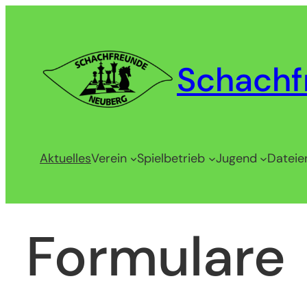
Zum
Inhalt
springen
Schachf
Aktuelles
Verein
Spielbetrieb
Jugend
Dateie
Formulare