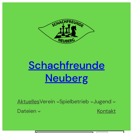
Zum
Inhalt
springen
Schachfreunde
Neuberg
Aktuelles
Verein
Spielbetrieb
Jugend
Dateien
Kontakt