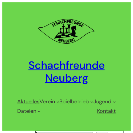
Zum
Inhalt
springen
Schachfreunde
Neuberg
Aktuelles
Verein
Spielbetrieb
Jugend
Dateien
Kontakt