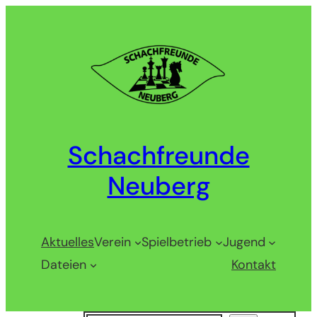
Zum
Inhalt
springen
Schachfreunde
Neuberg
Aktuelles
Verein
Spielbetrieb
Jugend
Dateien
Kontakt