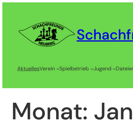
Zum
Inhalt
springen
Schachf
Aktuelles
Verein
Spielbetrieb
Jugend
Dateie
Monat:
Jan