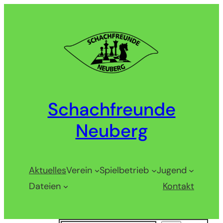
Zum
Inhalt
springen
Schachfreunde
Neuberg
Aktuelles
Verein
Spielbetrieb
Jugend
Dateien
Kontakt