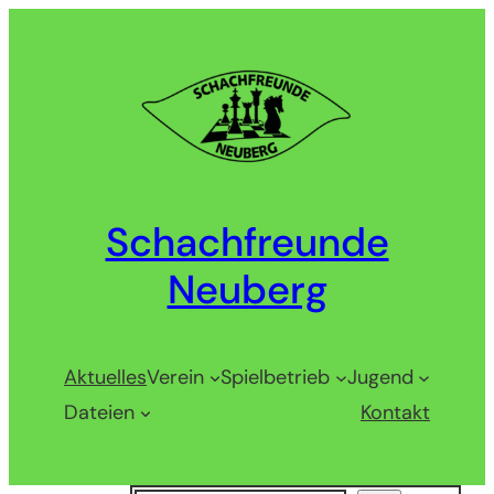
Zum
Inhalt
springen
Schachfreunde
Neuberg
Aktuelles
Verein
Spielbetrieb
Jugend
Dateien
Kontakt