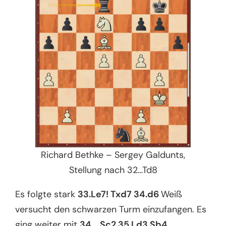
Richard Bethke – Sergey Galdunts,
Stellung nach 32…Td8
Es folgte stark
33.Le7! Txd7 34.d6
Weiß
versucht den schwarzen Turm einzufangen. Es
ging weiter mit
34…
Sc2 35.Ld3 Sb4