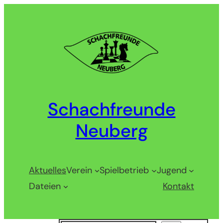
Zum
Inhalt
springen
Schachfreunde
Neuberg
Aktuelles
Verein
Spielbetrieb
Jugend
Dateien
Kontakt