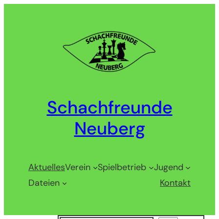
Zum
Inhalt
springen
Schachfreunde
Neuberg
Aktuelles
Verein
Spielbetrieb
Jugend
Dateien
Kontakt