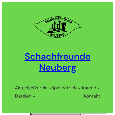
Zum
Inhalt
springen
Schachfreunde
Neuberg
Aktuelles
Verein
Spielbetrieb
Jugend
Dateien
Kontakt