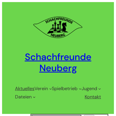
Zum
Inhalt
springen
Schachfreunde
Neuberg
Aktuelles
Verein
Spielbetrieb
Jugend
Dateien
Kontakt