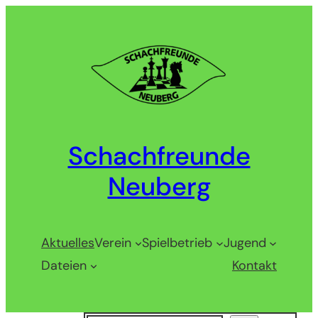
Zum
Inhalt
springen
Schachfreunde
Neuberg
Aktuelles
Verein
Spielbetrieb
Jugend
Dateien
Kontakt