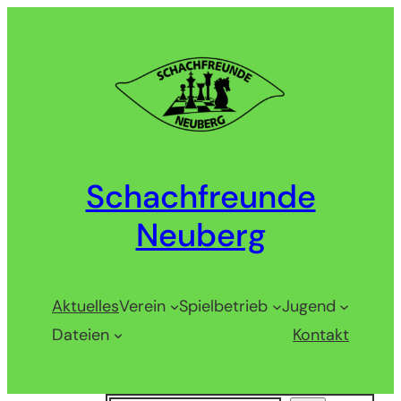
Zum
Inhalt
springen
Schachfreunde
Neuberg
Aktuelles
Verein
Spielbetrieb
Jugend
Dateien
Kontakt