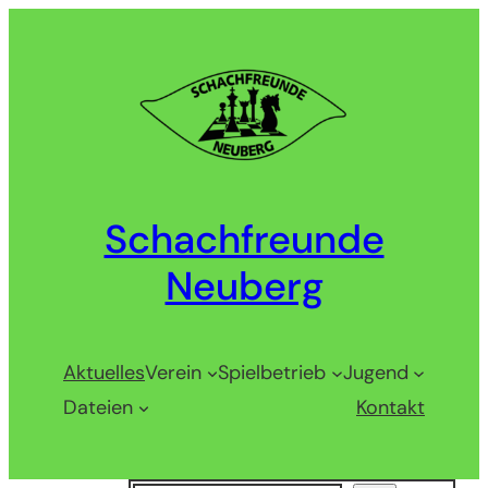
Zum
Inhalt
springen
Schachfreunde
Neuberg
Aktuelles
Verein
Spielbetrieb
Jugend
Dateien
Kontakt