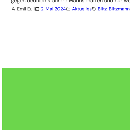
gegen deutlich stärkere Mannschaften und nur we
Emil Eull
2. Mai 2024
Aktuelles
Blitz
, 
Blitzmann