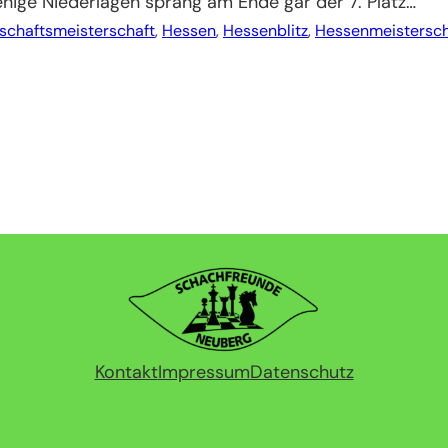
nige Niederlagen sprang am Ende gar der 7. Platz…
schaftsmeisterschaft
, 
Hessen
, 
Hessenblitz
, 
Hessenmeistersch
Kontakt
Impressum
Datenschutz