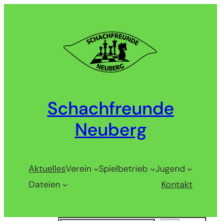
Zum
Inhalt
springen
Schachfreunde
Neuberg
Aktuelles
Verein
Spielbetrieb
Jugend
Dateien
Kontakt