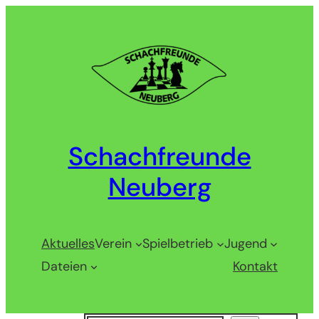
Zum
Inhalt
springen
Schachfreunde
Neuberg
Aktuelles
Verein
Spielbetrieb
Jugend
Dateien
Kontakt