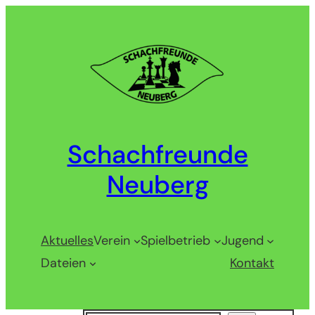
Zum
Inhalt
springen
Schachfreunde
Neuberg
Aktuelles
Verein
Spielbetrieb
Jugend
Dateien
Kontakt