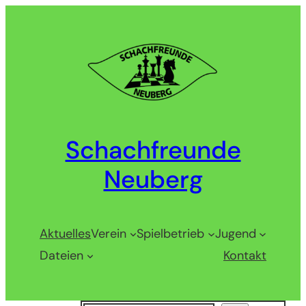
Zum
Inhalt
springen
Schachfreunde
Neuberg
Aktuelles
Verein
Spielbetrieb
Jugend
Dateien
Kontakt