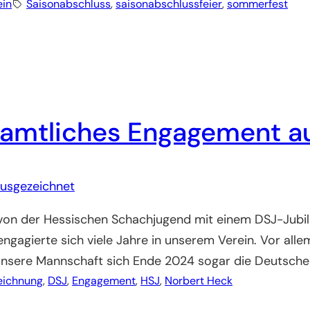
ein
Saisonabschluss
, 
saisonabschlussfeier
, 
sommerfest
namtliches Engagement a
 von der Hessischen Schachjugend mit einem DSJ-Jub
gagierte sich viele Jahre in unserem Verein. Vor alle
unsere Mannschaft sich Ende 2024 sogar die Deutsche
eichnung
, 
DSJ
, 
Engagement
, 
HSJ
, 
Norbert Heck