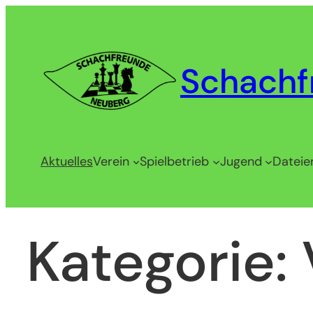
Zum
Inhalt
springen
Schachf
Aktuelles
Verein
Spielbetrieb
Jugend
Dateie
Kategorie: