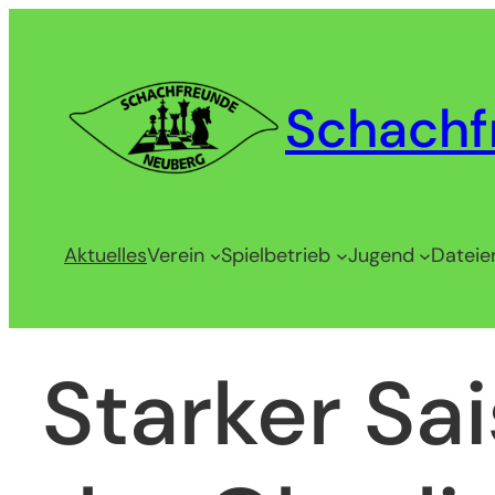
Zum
Inhalt
springen
Schachf
Aktuelles
Verein
Spielbetrieb
Jugend
Dateie
Starker Sa