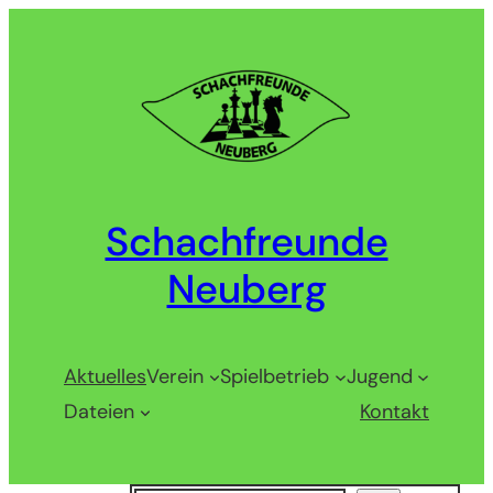
Zum
Inhalt
springen
Schachfreunde
Neuberg
Aktuelles
Verein
Spielbetrieb
Jugend
Dateien
Kontakt