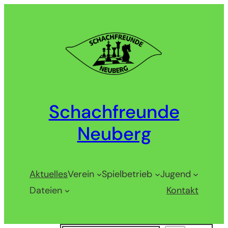
Zum
Inhalt
springen
Schachfreunde
Neuberg
Aktuelles
Verein
Spielbetrieb
Jugend
Dateien
Kontakt