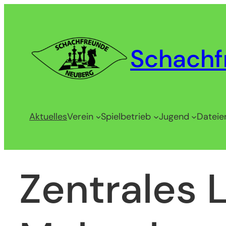
Zum
Inhalt
springen
Schachf
Aktuelles
Verein
Spielbetrieb
Jugend
Dateie
Zentrales 