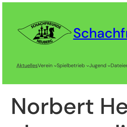
Zum
Inhalt
springen
Schachf
Aktuelles
Verein
Spielbetrieb
Jugend
Dateie
Norbert He