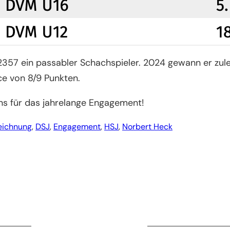
n 2357 ein passabler Schachspieler. 2024 gewann er zul
e von 8/9 Punkten.
ns für das jahrelange Engagement!
eichnung
, 
DSJ
, 
Engagement
, 
HSJ
, 
Norbert Heck