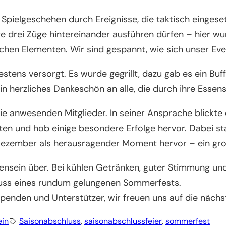
pielgeschehen durch Ereignisse, die taktisch eingeset
ge drei Züge hintereinander ausführen dürfen – hier wu
en Elementen. Wir sind gespannt, wie sich unser Eve
tens versorgt. Es wurde gegrillt, dazu gab es ein Buff
. Ein herzliches Dankeschön an alle, die durch ihre Es
e anwesenden Mitglieder. In seiner Ansprache blickte 
ten und hob einige besondere Erfolge hervor. Dabei st
ezember als herausragender Moment hervor – ein großa
ensein über. Bei kühlen Getränken, guter Stimmung un
luss eines rundum gelungenen Sommerfests.
penden und Unterstützer, wir freuen uns auf die näc
ein
Saisonabschluss
, 
saisonabschlussfeier
, 
sommerfest