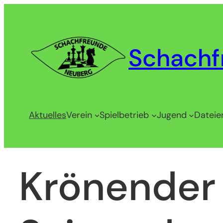
Zum
Inhalt
springen
Schachf
Aktuelles
Verein
Spielbetrieb
Jugend
Dateie
Krönender