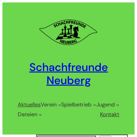
Zum
Inhalt
springen
Schachfreunde
Neuberg
Aktuelles
Verein
Spielbetrieb
Jugend
Dateien
Kontakt