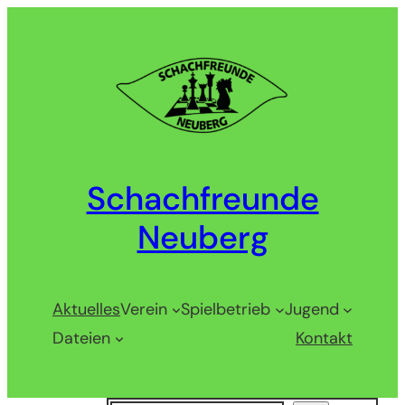
Zum
Inhalt
springen
Schachfreunde
Neuberg
Aktuelles
Verein
Spielbetrieb
Jugend
Dateien
Kontakt