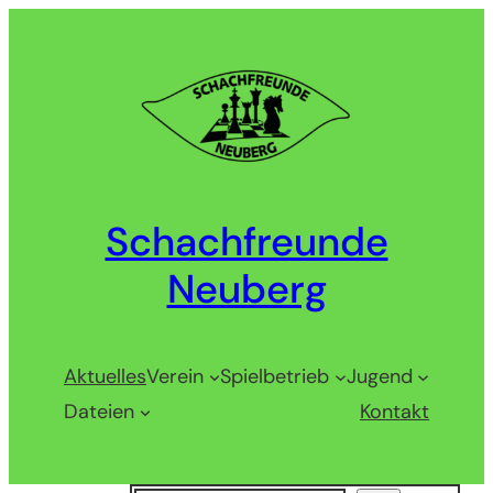
Zum
Inhalt
springen
Schachfreunde
Neuberg
Aktuelles
Verein
Spielbetrieb
Jugend
Dateien
Kontakt