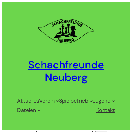
Zum
Inhalt
springen
Schachfreunde
Neuberg
Aktuelles
Verein
Spielbetrieb
Jugend
Dateien
Kontakt