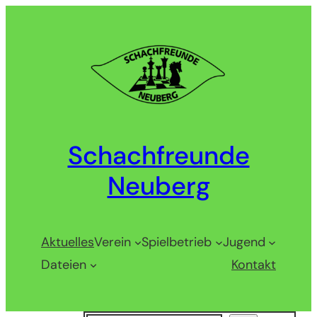
Zum
Inhalt
springen
Schachfreunde
Neuberg
Aktuelles
Verein
Spielbetrieb
Jugend
Dateien
Kontakt