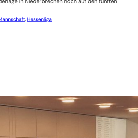
derlage in Niederbrechen noch auf den fünften
 Mannschaft
, 
Hessenliga