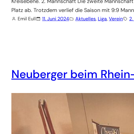
Kreisebene. 2. Mannschaft Die zweite Mannschaft 
Platz ab. Trotzdem verlief die Saison mit 9:9 Ma
Emil Eull
11. Juni 2024
Aktuelles
, 
Liga
, 
Verein
2.
Neuberger beim Rhei