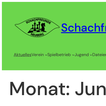
Zum
Inhalt
springen
Schachf
Aktuelles
Verein
Spielbetrieb
Jugend
Dateie
Monat:
Jun