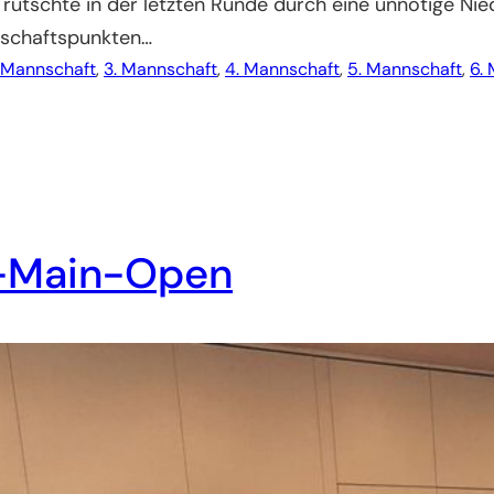
rutschte in der letzten Runde durch eine unnötige Nie
nnschaftspunkten…
 Mannschaft
, 
3. Mannschaft
, 
4. Mannschaft
, 
5. Mannschaft
, 
6.
n-Main-Open