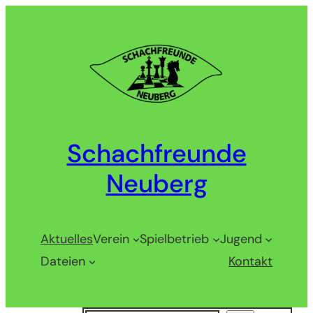
Zum
Inhalt
springen
Schachfreunde
Neuberg
Aktuelles
Verein
Spielbetrieb
Jugend
Dateien
Kontakt