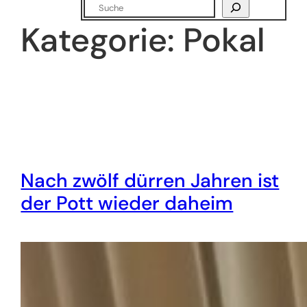
Suchen
Kategorie:
Pokal
Nach zwölf dürren Jahren ist
der Pott wieder daheim