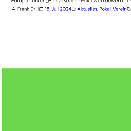
Europa“ unter „Heinz-Köhler-Pokalwettbewerb“ fi
Frank Drill
15. Juli 2024
Aktuelles
, 
Pokal
, 
Verein