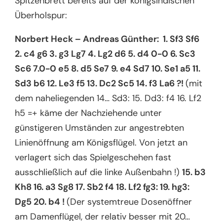
Spitzenbrett bereits auf der königsindischen
Überholspur:
Norbert Heck – Andreas Günther: 1. Sf3 Sf6
2. c4 g6 3. g3 Lg7 4. Lg2 d6 5. d4 0-0 6. Sc3
Sc6 7.0-0 e5 8. d5 Se7 9. e4 Sd7 10. Se1 a5 11.
Sd3 b6 12. Le3 f5 13. Dc2 Sc5 14. f3 La6 ?!
(mit
dem naheliegenden 14… Sd3: 15. Dd3: f4 16. Lf2
h5 =+ käme der Nachziehende unter
günstigeren Umständen zur angestrebten
Linienöffnung am Königsflügel. Von jetzt an
verlagert sich das Spielgeschehen fast
ausschließlich auf die linke Außenbahn !)
15. b3
Kh8 16. a3 Sg8 17. Sb2 f4 18. Lf2 fg3: 19. hg3:
Dg5 20. b4 !
(Der systemtreue Dosenöffner
am Damenflügel, der relativ besser mit 20…