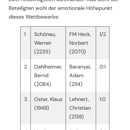
Beteiligten wohl der emotionale Höhepunkt
dieses Wettbewerbs:
1
Schönau,
FM Heck,
1/2
Werner
Norbert
(2235)
(2070)
2
Dahlheimer,
Baranyai,
0:1
Bernd
Adam
(2084)
(2114)
3
Oster, Klaus
Lehnert,
1:0
(1948)
Christian
(2138)