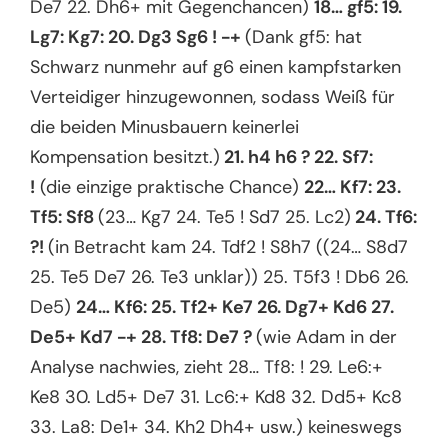
De7 22. Dh6+ mit Gegenchancen)
18… gf5: 19.
Lg7: Kg7: 20. Dg3 Sg6 ! -+
(Dank gf5: hat
Schwarz nunmehr auf g6 einen kampfstarken
Verteidiger hinzugewonnen, sodass Weiß für
die beiden Minusbauern keinerlei
Kompensation besitzt.)
21. h4 h6 ? 22. Sf7:
!
(die einzige praktische Chance)
22… Kf7: 23.
Tf5: Sf8
(23… Kg7 24. Te5 ! Sd7 25. Lc2)
24. Tf6:
?!
(in Betracht kam 24. Tdf2 ! S8h7 ((24… S8d7
25. Te5 De7 26. Te3 unklar)) 25. T5f3 ! Db6 26.
De5)
24… Kf6: 25. Tf2+ Ke7 26. Dg7+ Kd6 27.
De5+ Kd7 -+ 28. Tf8: De7 ?
(wie Adam in der
Analyse nachwies, zieht 28… Tf8: ! 29. Le6:+
Ke8 30. Ld5+ De7 31. Lc6:+ Kd8 32. Dd5+ Kc8
33. La8: De1+ 34. Kh2 Dh4+ usw.) keineswegs