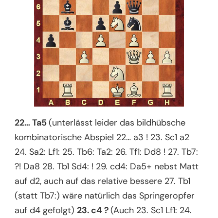
22… Ta5
(unterlässt leider das bildhübsche
kombinatorische Abspiel 22… a3 ! 23. Sc1 a2
24. Sa2: Lf1: 25. Tb6: Ta2: 26. Tf1: Dd8 ! 27. Tb7:
?! Da8 28. Tb1 Sd4: ! 29. cd4: Da5+ nebst Matt
auf d2, auch auf das relative bessere 27. Tb1
(statt Tb7:) wäre natürlich das Springeropfer
auf d4 gefolgt)
23. c4 ?
(Auch 23. Sc1 Lf1: 24.