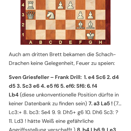
Auch am dritten Brett bekamen die Schach-
Drachen keine Gelegenheit, Feuer zu speien:
Sven Griesfeller – Frank Drill: 1. e4 Sc6 2. d4
d5 3. Sc3 e6 4. e5 f6 5. ef6: Sf6: 6. f4
Lb4
(diese unkonventionelle Position dürfte in
keiner Datenbank zu finden sein)
7. a3 La5 !
(7…
Lc3:+ 8. bc3: Se4 9. 9. Dh5+ g6 10. Dh6 Sc3: ?
11. Ld3 ! hätte Weiß eine gefährliche
Angriffsstellung verschafft.)
8. b4 Lb6 9. Le3