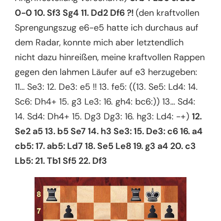
0-0 10. Sf3 Sg4 11. Dd2 Df6 ?!
(den kraftvollen
Sprengungszug e6-e5 hatte ich durchaus auf
dem Radar, konnte mich aber letztendlich
nicht dazu hinreißen, meine kraftvollen Rappen
gegen den lahmen Läufer auf e3 herzugeben:
11… Se3: 12. De3: e5 !! 13. fe5: ((13. Se5: Ld4: 14.
Sc6: Dh4+ 15. g3 Le3: 16. gh4: bc6:)) 13… Sd4:
14. Sd4: Dh4+ 15. Dg3 Dg3: 16. hg3: Ld4: -+)
12.
Se2 a5 13. b5 Se7 14. h3 Se3: 15. De3: c6 16. a4
cb5: 17. ab5: Ld7 18. Se5 Le8 19. g3 a4 20. c3
Lb5: 21. Tb1 Sf5 22. Df3