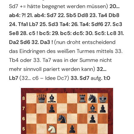
Sd7 += hätte begegnet werden müssen)
20…
ab4: ?! 21. ab4: Sd7 22. Sb5 Dd8 23. Ta4 Db8
24. Tfa1 Lb7 25. Sd3 Ta4: 26. Ta4: Sdf6 27. Sc3
Se8 28. c5 ! bc5: 29. bc5: dc5: 30. Sc5: Lc8 31.
Da2 Sd6 32. Da3 !
(nun droht entscheidend
das Eindringen des weißen Turmes mittels 33.
Tb4 oder 33. Ta7 was in der Summe nicht
mehr sinnvoll pariert werden kann)
32…
Lb7
(32… c6 – Idee Dc7)
33. Sd7
aufg
. 1:0