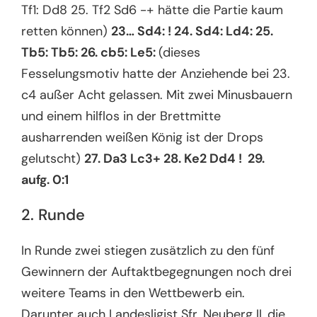
Tf1: Dd8 25. Tf2 Sd6 -+ hätte die Partie kaum
retten können)
23… Sd4: ! 24. Sd4: Ld4: 25.
Tb5: Tb5: 26. cb5: Le5:
(dieses
Fesselungsmotiv hatte der Anziehende bei 23.
c4 außer Acht gelassen. Mit zwei Minusbauern
und einem hilflos in der Brettmitte
ausharrenden weißen König ist der Drops
gelutscht)
27. Da3 Lc3+ 28. Ke2 Dd4 ! 29.
aufg. 0:1
2. Runde
In Runde zwei stiegen zusätzlich zu den fünf
Gewinnern der Auftaktbegegnungen noch drei
weitere Teams in den Wettbewerb ein.
Darunter auch Landesligist Sfr. Neuberg II, die