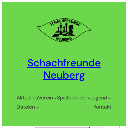
Zum
Inhalt
springen
Schachfreunde
Neuberg
Aktuelles
Verein
Spielbetrieb
Jugend
Dateien
Kontakt