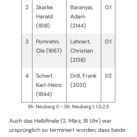
2
Skarke,
Baranyai,
0:1
Harald
Adam
(1818)
(2144)
3
Pomrehn,
Lehnert,
0:1
Ole (1667)
Christian
(2138)
4
Scherf,
Drill, Frank
1/2
Karl-Heinz
(2031)
(1844)
Sfr. Neuberg II – Sfr. Neuberg I: 1,5:2,5
Auch das Halbfinale (2. März, 18 Uhr) war
ursprünglich so terminiert worden, dass beide