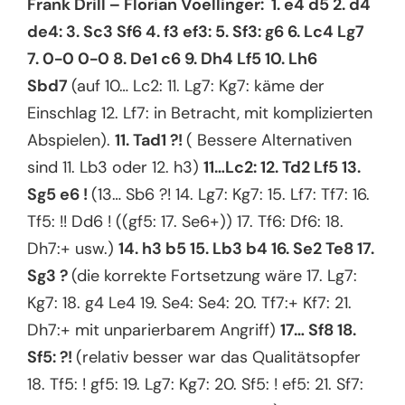
Frank Drill – Florian Voellinger: 1. e4 d5 2. d4
de4: 3. Sc3 Sf6 4. f3 ef3: 5. Sf3: g6 6. Lc4 Lg7
7. 0-0 0-0 8. De1 c6 9. Dh4 Lf5 10. Lh6
Sbd7
(auf 10… Lc2: 11. Lg7: Kg7: käme der
Einschlag 12. Lf7: in Betracht, mit komplizierten
Abspielen).
11. Tad1 ?!
( Bessere Alternativen
sind 11. Lb3 oder 12. h3)
11…Lc2: 12. Td2 Lf5 13.
Sg5 e6 !
(13… Sb6 ?! 14. Lg7: Kg7: 15. Lf7: Tf7: 16.
Tf5: !! Dd6 ! ((gf5: 17. Se6+)) 17. Tf6: Df6: 18.
Dh7:+ usw.)
14. h3 b5 15. Lb3 b4 16. Se2 Te8 17.
Sg3 ?
(die korrekte Fortsetzung wäre 17. Lg7:
Kg7: 18. g4 Le4 19. Se4: Se4: 20. Tf7:+ Kf7: 21.
Dh7:+ mit unparierbarem Angriff)
17… Sf8 18.
Sf5: ?!
(relativ besser war das Qualitätsopfer
18. Tf5: ! gf5: 19. Lg7: Kg7: 20. Sf5: ! ef5: 21. Sf7: