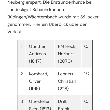
Neuberg erspart. Die Erstrundenhürde bei
Landesligist Schachdrachen
Büdingen/Wächtersbach wurde mit 3:1 locker
genommen. Hier ein Überblick über den
Verlauf:
1
Günther,
FM Heck,
0:1
Andreas
Norbert
(1847)
(2070)
2
Komhard,
Lehnert,
1/2
Oliver
Christian
(1916)
(2118)
3
Griesfeller,
Drill,
0:1
Sven (1813)
Frank