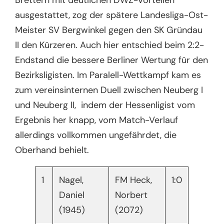
Brettern mit deutlichen DWZ-Vorteilen
ausgestattet, zog der spätere Landesliga-Ost-
Meister SV Bergwinkel gegen den SK Gründau
II den Kürzeren. Auch hier entschied beim 2:2-
Endstand die bessere Berliner Wertung für den
Bezirksligisten. Im Paralell-Wettkampf kam es
zum vereinsinternen Duell zwischen Neuberg I
und Neuberg II, indem der Hessenligist vom
Ergebnis her knapp, vom Match-Verlauf
allerdings vollkommen ungefährdet, die
Oberhand behielt.
1
Nagel,
FM Heck,
1:0
Daniel
Norbert
(1945)
(2072)