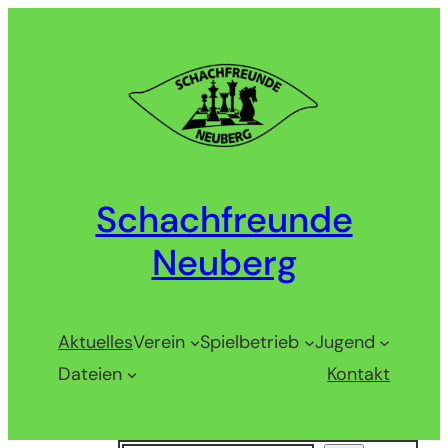
Zum
Inhalt
springen
Schachfreunde
Neuberg
Aktuelles
Verein
Spielbetrieb
Jugend
Dateien
Kontakt